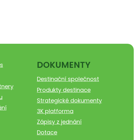
DOKUMENTY
s
Destinační společnost
tnery
Produkty destinace
u
Strategické dokumenty
ání
3K platforma
Zápisy z jednání
Dotace