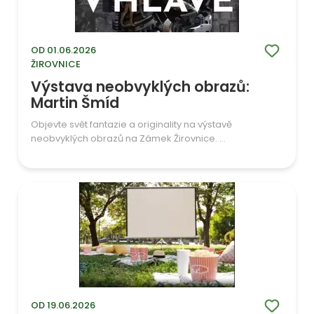
OD 01.06.2026
ŽIROVNICE
Výstava neobvyklých obrazů:
Martin Šmíd
Objevte svět fantazie a originality na výstavě
neobvyklých obrazů na Zámek Žirovnice. ...
OD 19.06.2026