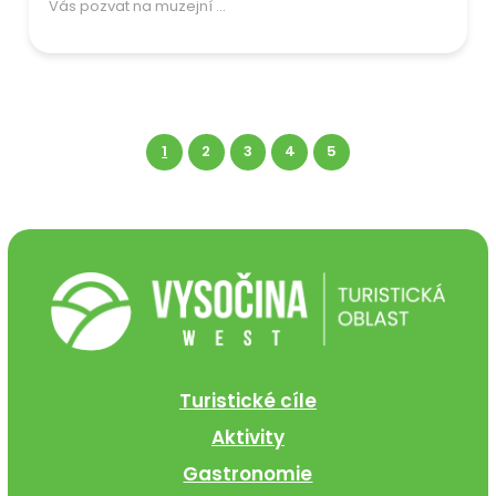
Vás pozvat na muzejní ...
1
2
3
4
5
Turistické cíle
Aktivity
Gastronomie