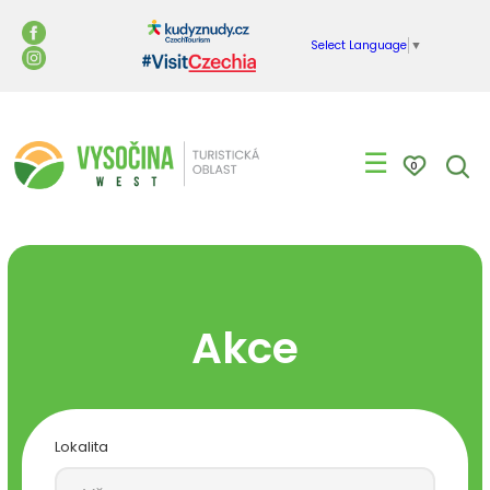
Select Language
▼
☰
0
Akce
Lokalita