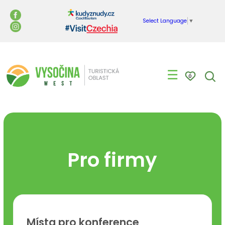
Select Language
▼
☰
0
Pro firmy
Místa pro konference