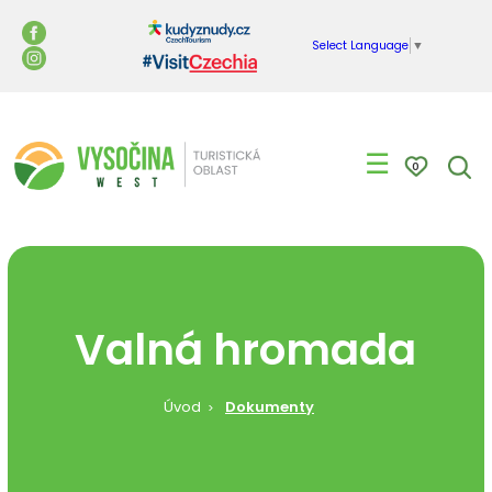
Select Language
▼
☰
0
Valná hromada
Úvod
Dokumenty