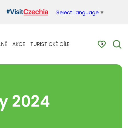
Select Language
▼
LNĚ
AKCE
TURISTICKÉ CÍLE
0
y 2024