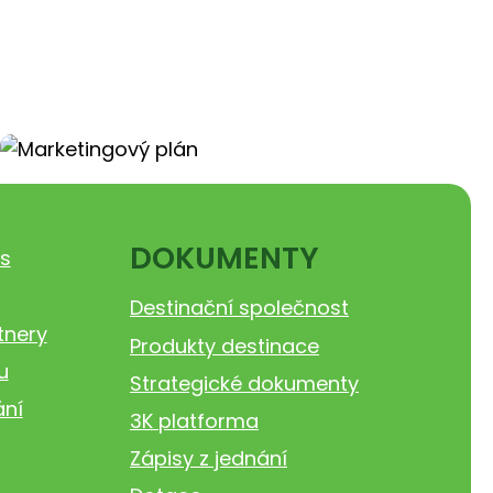
DOKUMENTY
s
Destinační společnost
tnery
Produkty destinace
u
Strategické dokumenty
ání
3K platforma
Zápisy z jednání