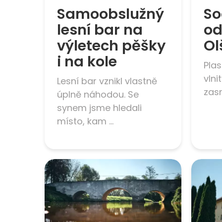
Samoobslužný
So
lesní bar na
od
výletech pěšky
Ol
i na kole
Plas
vlni
Lesní bar vznikl vlastně
zas
úplně náhodou. Se
synem jsme hledali
místo, kam ...