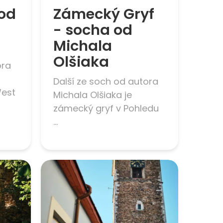
 od
Zámecký Gryf
- socha od
Michala
Olšiaka
ora
Další ze soch od autora
West
Michala Olšiaka je
zámecký gryf v Pohledu
...