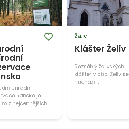
ŽELIV
rodní
Klášter Želiv
írodní
zervace
Rozsáhlý želivských
nsko
klášter v obci Želiv se
nachází ...
dní přírodní
ervace Ransko je
ím z nejcennějších ...