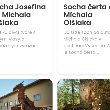
cha Josefína
Socha čerta
 Michala
Michala
šiaka
Olšiaka
tiku dívčí tváře s
Další ze soch od aut
tými vlasy a
Michala Olšiaka v
něženým výrazem ...
destinaci Vysočina 
je socha čerta ...