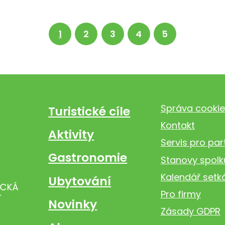
1
2
3
4
5
Správa cookie
Turistické cíle
Kontakt
Aktivity
Servis pro par
Gastronomie
Stanovy spolk
Kalendář setk
Ubytování
Pro firmy
Novinky
Zásady GDPR