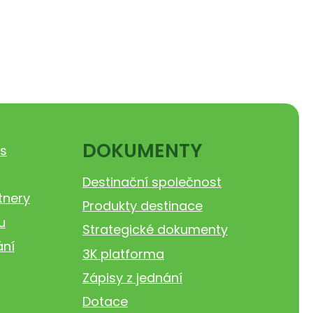
DOKUMENTY
s
Destinační společnost
tnery
Produkty destinace
u
Strategické dokumenty
ání
3K platforma
Zápisy z jednání
Dotace