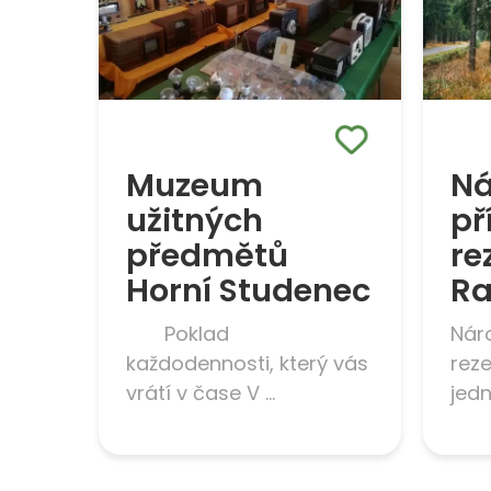
Muzeum
Ná
užitných
př
předmětů
re
Horní Studenec
Ra
Poklad
Náro
každodennosti, který vás
rez
vrátí v čase V ...
jedn