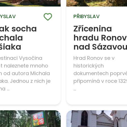
BYSLAV
PŘIBYSLAV
ak socha
Zřícenina
chala
hradu Ronov
šiaka
nad Sázavo
estinaci Vysočina
Hrad Ronov se v
t naleznete mnoho
historických
h od autora Michala
dokumentech poprv
aka. Jednou z nich je
připomíná v roce 132
a ...
...