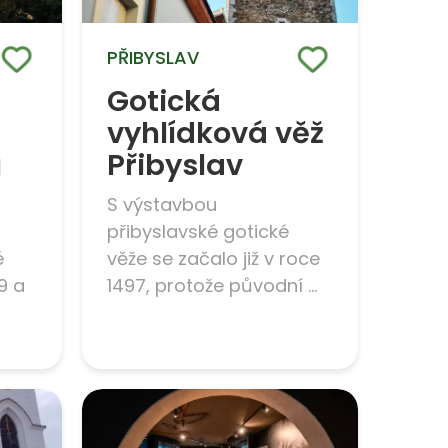
PŘIBYSLAV
Gotická
vyhlídková věž
u
Přibyslav
S výstavbou
přibyslavské gotické
é
věže se začalo již v roce
9 a
1497, protože původní ...