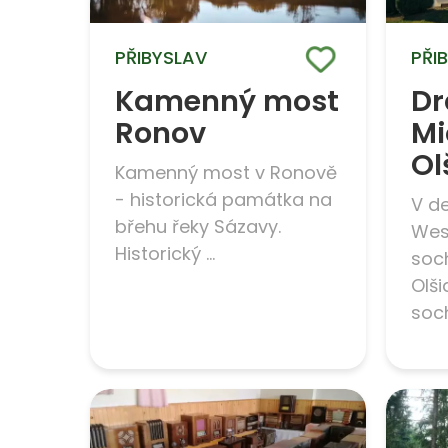
PŘIBYSLAV
PŘI
Kamenný most
Dr
Ronov
Mi
Ol
Kamenný most v Ronově
- historická památka na
V d
břehu řeky Sázavy.
Wes
Historický ...
soc
Olši
soch