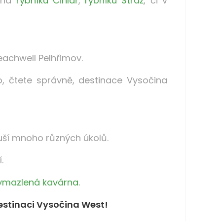
: na
rybníku Cihlář
,
rybníku Stráž
, či v
eachwell Pelhřimov.
o, čtete správně, destinace Vysočina
uší mnoho různých úkolů.
.
ymazlená kavárna.
destinaci Vysočina West!