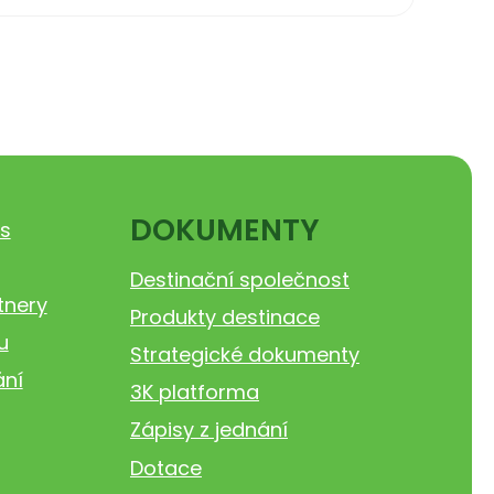
DOKUMENTY
s
Destinační společnost
tnery
Produkty destinace
u
Strategické dokumenty
ání
3K platforma
Zápisy z jednání
Dotace