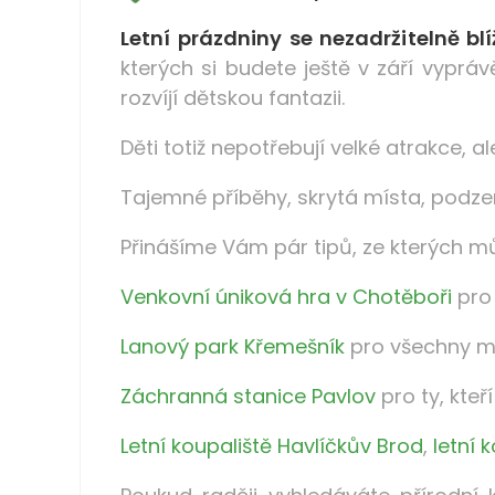
Letní prázdniny se nezadržitelně bl
kterých si budete ještě v září vypráv
rozvíjí dětskou fantazii.
Děti totiž nepotřebují velké atrakce, 
Tajemné příběhy, skrytá místa, podz
Přinášíme Vám pár tipů, ze kterých mů
Venkovní úniková hra v Chotěboři
pro
Lanový park Křemešník
pro všechny mi
Záchranná stanice Pavlov
pro ty, kteř
Letní koupaliště Havlíčkův Brod
,
letní 