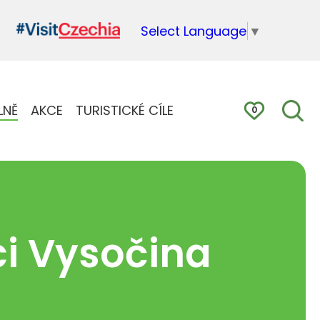
Select Language
▼
LNĚ
AKCE
TURISTICKÉ CÍLE
0
ci Vysočina