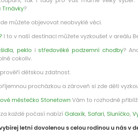
 koupání, tak i tady pro Vás máme velký výběr
u Trnávky
?
de můžete objevovat neobvyklé věci.
?
I to v naší destinaci můžete vyzkoušet v areálu B
šidla
,
peklo
i
středověké podzemní chodby
? An
lně cokoliv.
 prověří dětskou zdatnost.
 příjemnou procházkou a zároveň si zde děti vyzko
rnové městečko Stonetown
Vám to rozhodně přiblíží
i za každé počasí nabízí
Galaxík
,
Safari
,
Sluníčko
,
V
 vybírej letní dovolenou s celou rodinou u nás v 