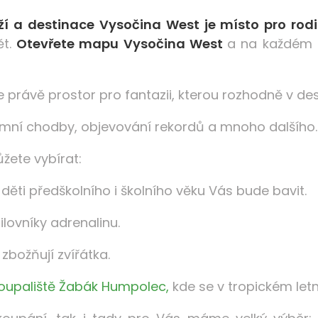
íží a destinace Vysočina West je místo pro rod
ět.
Otevřete mapu Vysočina West
a na každém k
ale právě prostor pro fantazii, kterou rozhodně v d
emní chodby, objevování rekordů a mnoho dalšího.
žete vybírat:
 děti předškolního i školního věku Vás bude bavit.
lovníky adrenalinu.
í zbožňují zvířátka.
koupaliště Žabák Humpolec,
kde se v tropickém let