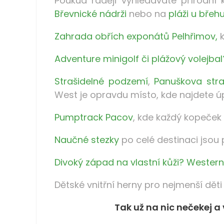
Poukud raději vyhledáváte přírodní
Břevnické nádrži
nebo na
pláži u břeh
Zahrada obřích exponátů Pelhřimov,
k
Adventure minigolf či plážový volejbal
Strašidelné podzemí
,
Panuškova stra
West je opravdu místo, kde najdete úp
Pumptrack Pacov
, kde každý kopeček
Naučné stezky
po celé destinaci jsou
Divoký západ na vlastní kůži? Weste
Dětské vnitřní herny pro nejmenší dět
Tak už na nic nečekej a