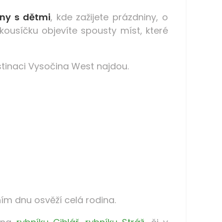
iny s dětmi
, kde zažijete prázdniny, o
ousíčku objevíte spousty míst, které
estinaci Vysočina West najdou.
ním dnu osvěží celá rodina.