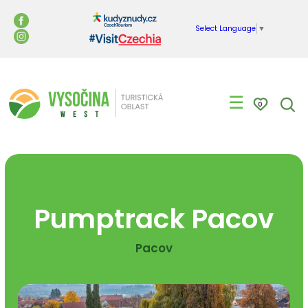
Select Language
▼
☰
0
Pumptrack Pacov
Pacov