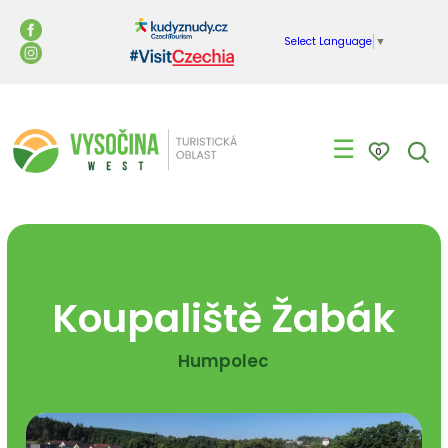
Select Language
▼
☰
0
Koupaliště Žabák
Humpolec