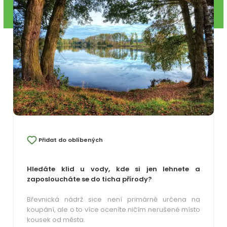
Přidat do oblíbených
Hledáte klid u vody, kde si jen lehnete a
zaposloucháte se do ticha přírody?
Břevnická nádrž sice není primárně určena na
koupání, ale o to více oceníte ničím nerušené místo
kousek od města.