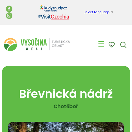
Select Language
▼
☰
0
Břevnická nádrž
Chotěboř