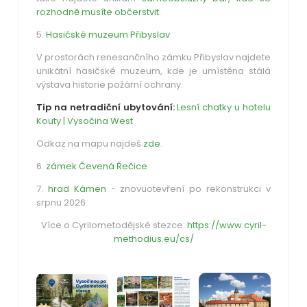
rozhodně musíte občerstvit.
5.
Hasičské muzeum Přibyslav
V prostorách renesančního zámku Přibyslav najdete
unikátní hasičské muzeum, kde je umístěna stálá
výstava historie požární ochrany.
Tip na netradiční ubytování:
Lesní chatky u hotelu
Kouty | Vysočina West
Odkaz na mapu najdeš
zde
.
6.
zámek Čevená Řečice
7.
hrad Kámen
- znovuotevření po rekonstrukci v
srpnu 2026
Více o Cyrilometodějské stezce:
https://www.cyril-
methodius.eu/cs/