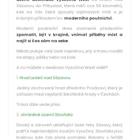
Sázavou do Přibyslavi, která měří cca 50 kilometrů,
kde na Vás čeká spousty zajímavých míst a je
krásným příkladem tzv.
moderního poutnictví.
Moderní poutnictví dnes znamená především
zpomalit, být v krajině, vnímat příběhy míst a
najít si čas sám na sebe
.
Někdo putuje celý úsek najednou, jiný si trasu rozdělí
na etapy, pěšky nebo na kole.
A co můžete v destinaci Vysočina West vidět?
1.
Hrad Ledeč nad Sázavou
Jediný dochovaný hrad středního Posázaví, který je
zařazen mezi nejstarší šlechtické hrady v Čechách.
Trasa dále vede přes:
2.
chráněné území Stvořidla
Divoký a zároveň uklidňující úsek řeky Sázavy, který
patří k nejkrásnějším koutům Vysočiny. Stvořidla jsou
krajinou, kde čas plyne pomaleji. Balvany v řečišti