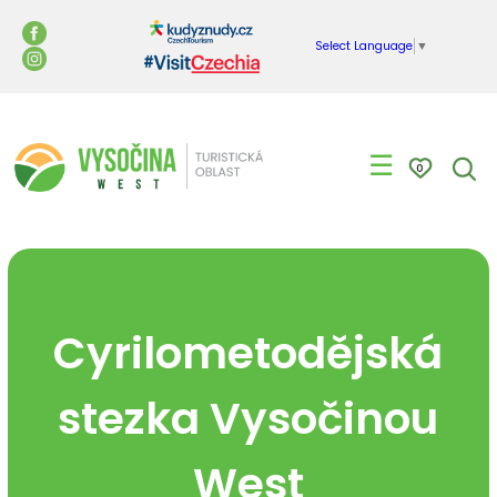
Select Language
▼
☰
0
Cyrilometodějská
stezka Vysočinou
West