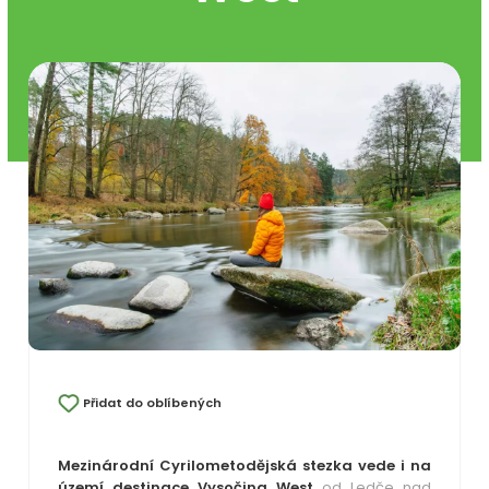
Přidat do oblíbených
Mezinárodní Cyrilometodějská stezka vede i na
území destinace Vysočina West
od Ledče nad