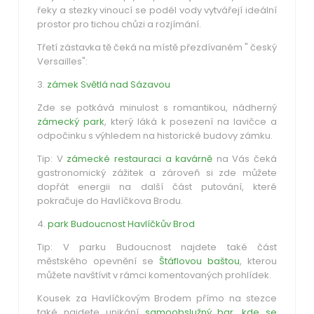
řeky a stezky vinoucí se podél vody vytvářejí ideální
prostor pro tichou chůzi a rozjímání.
Třetí zástavka tě čeká na místě přezdívaném " český
Versailles":
3.
zámek Světlá nad Sázavou
Zde se potkává minulost s romantikou, nádherný
zámecký park
, který láká k posezení na lavičce a
odpočinku s výhledem na historické budovy zámku.
Tip: V
zámecké restauraci a kavárně
na Vás čeká
gastronomický zážitek a zároveň si zde můžete
dopřát energii na další část putování, které
pokračuje do Havlíčkova Brodu.
4.
park Budoucnost Havlíčkův Brod
Tip: V parku Budoucnost najdete také část
městského opevnění se
Štáflovou baštou
, kterou
můžete navštívit v rámci komentovaných prohlídek.
Kousek za Havlíčkovým Brodem přímo na stezce
také najdete unikání
samoobslužný bar, kde se