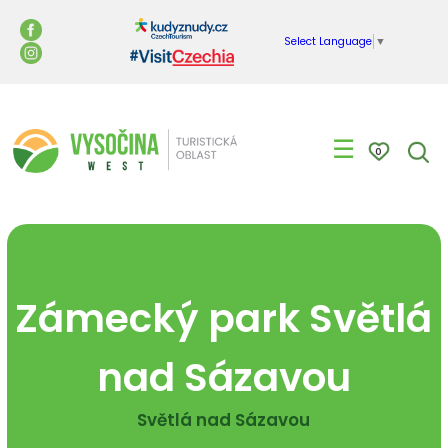
Select Language
▼
☰
0
Zámecký park Světlá
nad Sázavou
Světlá nad Sázavou