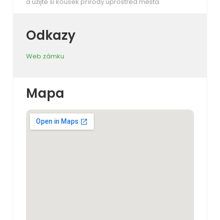
a užijte si kousek přírody uprostřed města.
Odkazy
Web zámku
Mapa