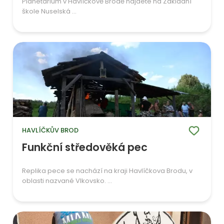
Planetárium v Havlíčkově Brodě najdete na Základní
škole Nuselská ...
HAVLÍČKŮV BROD
Funkční středověká pec
Replika pece se nachází na kraji Havlíčkova Brodu, v
oblasti nazvané Vlkovsko. ...