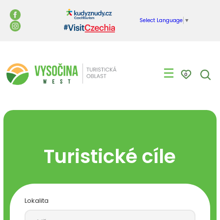
Select Language
▼
☰
0
Turistické cíle
Lokalita