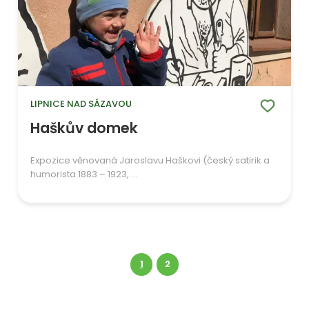
LIPNICE NAD SÁZAVOU
Haškův domek
Expozice věnovaná Jaroslavu Haškovi (český satirik a
humorista 1883 – 1923, ...
1
2