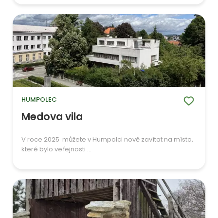
HUMPOLEC
Medova vila
V roce 2025 můžete v Humpolci nově zavítat na místo,
které bylo veřejnosti ...