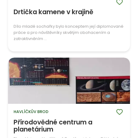
Drtička kamene v krajině
Dílo mladé sochařky bylo konceptem její diplomované
práce a pro návštěvníky skvělým obohacením a
zatraktivněním ...
HAVLÍČKŮV BROD
Přírodovědné centrum a
planetárium