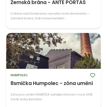
Zemská brána - ANTE PORTAS
U Libice nad Doubravou vyrostla nová dominanta –
Zemská brána. Dvě monumentální ...
HUMPOLEC
8smička Humpolec - zóna umění
Zóna pro umění 8SMIČKA zahájila činnost v roce 2018.
Od té doby 8smička ...