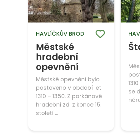
HAVLÍČKŮV BROD
HAV
Městské
Št
hradební
opevnění
Měs
pos
Městské opevnění bylo
1310
postaveno v období let
se 
1310 – 1350. Z parkánové
nárož
hradební zdi z konce 15.
století ...