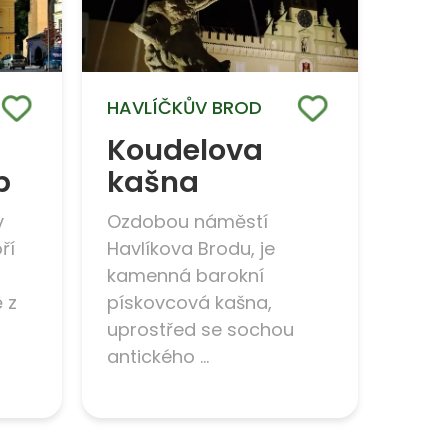
HAVLÍČKŮV BROD
Koudelova
p
kašna
v
Ozdobou náměstí
ří
Havlíkova Brodu, je
kamenná barokní
 z
pískovcová kašna,
uprostřed se sochou
antického ...