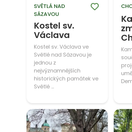
SVĚTLÁ NAD
CH
SÁZAVOU
K
Kostel sv.
zm
Václava
Ch
Kostel sv. Václava ve
Kam
Světlé nad Sázavou je
sou
jednou z
pro
nejvýznamnějších
umě
historických památek ve
Demn
Světlé ...