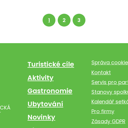
1
2
3
Správa cookie
Turistické cíle
Kontakt
Aktivity
Servis pro par
Gastronomie
Stanovy spolk
Kalendář setk
Ubytování
Pro firmy
Novinky
Zásady GDPR