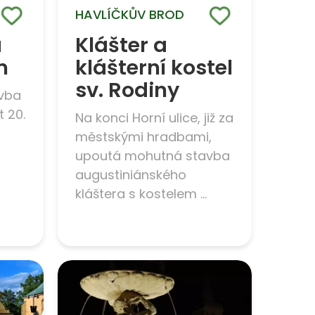
HAVLÍČKŮV BROD
a
Klášter a
m
klášterní kostel
sv. Rodiny
avba
t 20.
Na konci Horní ulice, již za
městskými hradbami,
upoutá mohutná stavba
augustiniánského
kláštera s kostelem ...