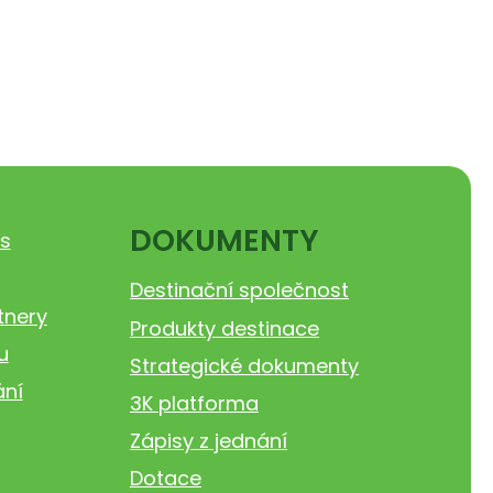
DOKUMENTY
s
Destinační společnost
tnery
Produkty destinace
u
Strategické dokumenty
ání
3K platforma
Zápisy z jednání
Dotace