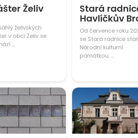
ášter Želiv
Stará radnic
Havlíčkův Br
áhlý želivských
Od července roku 20
ter v obci Želiv se
se Stará radnice sta
ází ...
Národní kulturní
památkou. ...