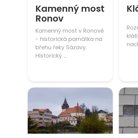
Kamenný most
Kl
Ronov
Rozs
Kamenný most v Ronově
kláš
- historická památka na
nach
břehu řeky Sázavy.
Historický ...