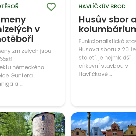
OTĚBOŘ
HAVLÍČKŮV BROD
ameny
Husův sbor 
izelých v
kolumbáriu
otěboři
Funkcionalistická st
Husova sboru z 20. le
eny zmizelých jsou
století, je nejmladší
částí
církevní stavbou v
jektu německého
Havlíčkově ...
lce Guntera
iga a ...