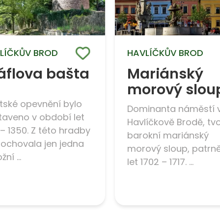
LÍČKŮV BROD
HAVLÍČKŮV BROD
áflova bašta
Mariánský
morový slou
tské opevnění bylo
Dominanta náměstí 
taveno v období let
Havlíčkově Brodě, tvo
 – 1350. Z této hradby
barokní mariánský
dochovala jen jedna
morový sloup, patrně
ní ...
let 1702 – 1717. ...