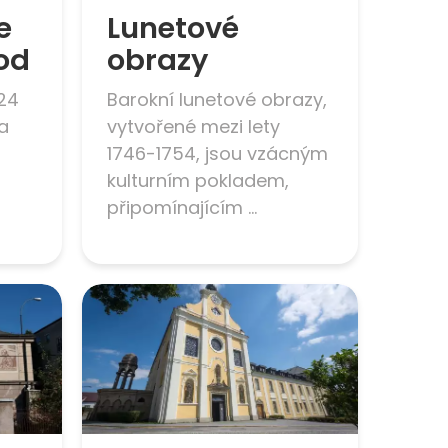
e
Lunetové
od
obrazy
24
Barokní lunetové obrazy,
la
vytvořené mezi lety
1746-1754, jsou vzácným
kulturním pokladem,
připomínajícím ...