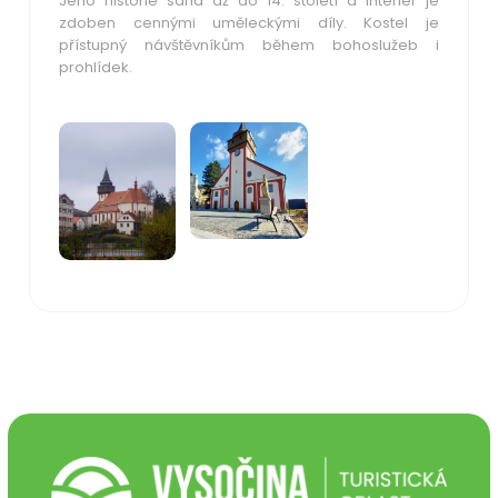
Jeho historie sahá až do 14. století a interiér je
zdoben cennými uměleckými díly. Kostel je
přístupný návštěvníkům během bohoslužeb i
prohlídek.