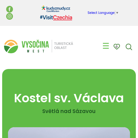
Select Language
▼
☰
0
Kostel sv. Václava
Světlá nad Sázavou