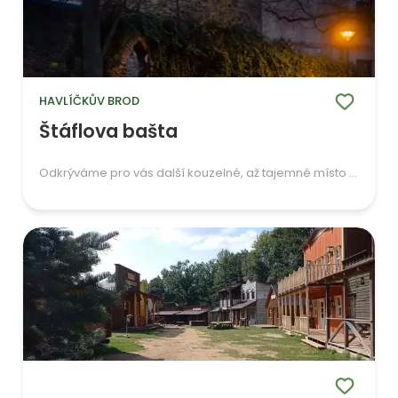
HAVLÍČKŮV BROD
Štáflova bašta
Odkrýváme pro vás další kouzelné, až tajemné místo ...