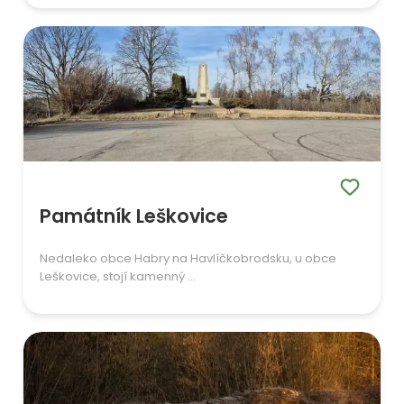
Památník Leškovice
Nedaleko obce Habry na Havlíčkobrodsku, u obce
Leškovice, stojí kamenný ...