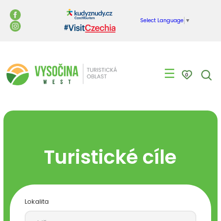
Select Language
▼
☰
0
Turistické cíle
Lokalita