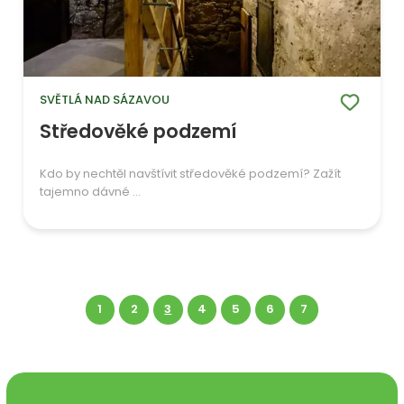
SVĚTLÁ NAD SÁZAVOU
Středověké podzemí
Kdo by nechtěl navštívit středověké podzemí? Zažít
tajemno dávné ...
1
2
3
4
5
6
7