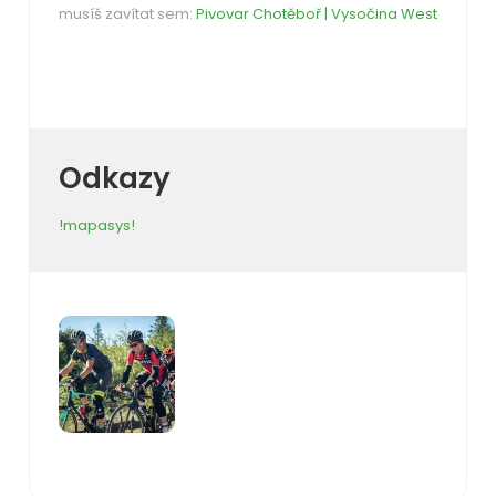
musíš zavítat sem:
Pivovar Chotěboř | Vysočina West
Odkazy
!mapasys!