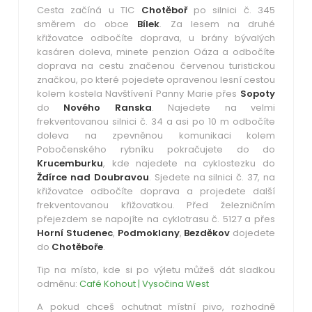
Cesta začíná u TIC
Chotěboř
po silnici č. 345
směrem do obce
Bílek
. Za lesem na druhé
křižovatce odbočíte doprava, u brány bývalých
kasáren doleva, minete penzion Oáza a odbočíte
doprava na cestu značenou červenou turistickou
značkou, po které pojedete opravenou lesní cestou
kolem kostela Navštívení Panny Marie přes
Sopoty
do
Nového Ranska
. Najedete na velmi
frekventovanou silnici č. 34 a asi po 10 m odbočíte
doleva na zpevněnou komunikaci kolem
Pobočenského rybníku pokračujete do do
Krucemburku
, kde najedete na cyklostezku do
Ždírce nad Doubravou
. Sjedete na silnici č. 37, na
křižovatce odbočíte doprava a projedete další
frekventovanou křižovatkou. Před železničním
přejezdem se napojíte na cyklotrasu č. 5127 a přes
Horní Studenec
,
Podmoklany
,
Bezděkov
dojedete
do
Chotěboře
.
Tip na místo, kde si po výletu můžeš dát sladkou
odměnu:
Café Kohout | Vysočina West
A pokud chceš ochutnat místní pivo, rozhodně