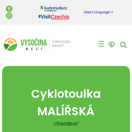
Select Language
▼
☰
0
Cyklotoulka
MALÍŘSKÁ
Chotěboř