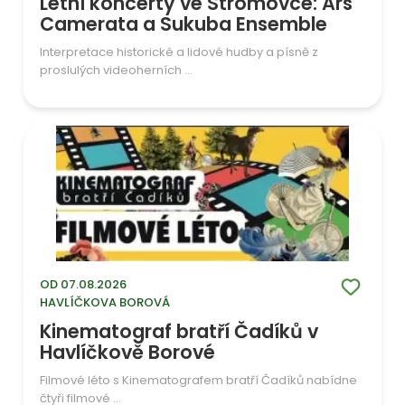
Letní koncerty ve Stromovce: Ars
Camerata a Sukuba Ensemble
Interpretace historické a lidové hudby a písně z
proslulých videoherních ...
OD 07.08.2026
HAVLÍČKOVA BOROVÁ
Kinematograf bratří Čadíků v
Havlíčkově Borové
Filmové léto s Kinematografem bratří Čadíků nabídne
čtyři filmové ...