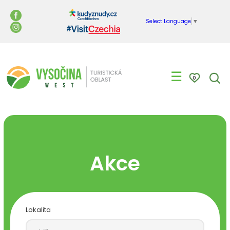
Select Language
▼
☰
0
Akce
Lokalita