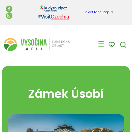
Select Language
▼
☰
0
Zámek Úsobí