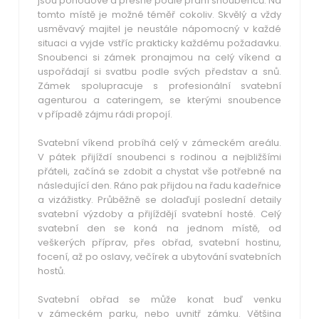
jsou pohodové a přesně podle přání snoubenců. Na
tomto místě je možné téměř cokoliv. Skvělý a vždy
usměvavý majitel je neustále nápomocný v každé
situaci a vyjde vstříc prakticky každému požadavku.
Snoubenci si zámek pronajmou na celý víkend a
uspořádají si svatbu podle svých představ a snů.
Zámek spolupracuje s profesionální svatební
agenturou a cateringem, se kterými snoubence
v případě zájmu rádi propojí.
Svatební víkend probíhá celý v zámeckém areálu.
V pátek přijíždí snoubenci s rodinou a nejbližšími
přáteli, začíná se zdobit a chystat vše potřebné na
následující den. Ráno pak přijdou na řadu kadeřnice
a vizážistky. Průběžně se dolaďují poslední detaily
svatební výzdoby a přijíždějí svatební hosté. Celý
svatební den se koná na jednom místě, od
veškerých příprav, přes obřad, svatební hostinu,
focení, až po oslavy, večírek a ubytování svatebních
hostů.
Svatební obřad se může konat buď venku
v zámeckém parku, nebo uvnitř zámku. Většina