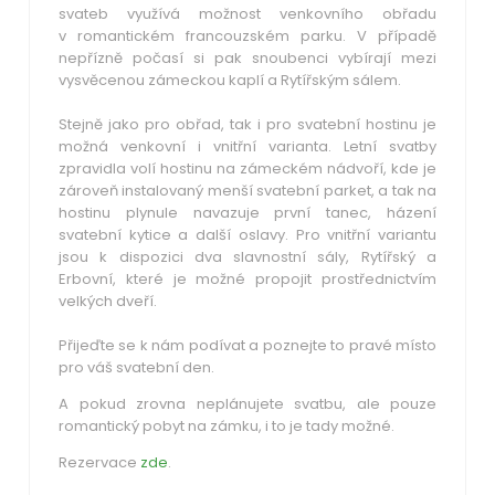
svateb využívá možnost venkovního obřadu
v romantickém francouzském parku. V případě
nepřízně počasí si pak snoubenci vybírají mezi
vysvěcenou zámeckou kaplí a Rytířským sálem.
Stejně jako pro obřad, tak i pro svatební hostinu je
možná venkovní i vnitřní varianta. Letní svatby
zpravidla volí hostinu na zámeckém nádvoří, kde je
zároveň instalovaný menší svatební parket, a tak na
hostinu plynule navazuje první tanec, házení
svatební kytice a další oslavy. Pro vnitřní variantu
jsou k dispozici dva slavnostní sály, Rytířský a
Erbovní, které je možné propojit prostřednictvím
velkých dveří.
Přijeďte se k nám podívat a poznejte to pravé místo
pro váš svatební den.
A pokud zrovna neplánujete svatbu, ale pouze
romantický pobyt na zámku, i to je tady možné.
Rezervace
zde
.