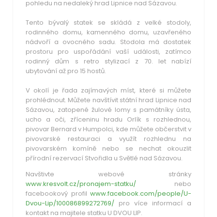
pohledu na nedaleký hrad Lipnice nad Sázavou.
Tento bývalý statek se skládá z velké stodoly,
rodinného domu, kamenného domu, uzavřeného
nádvoří a ovocného sadu. Stodola má dostatek
prostoru pro uspořádání vaší události, zatímco
rodinný dům s retro stylizací z 70. let nabízí
ubytování až pro 15 hostů.
V okolí je řada zajímavých míst, které si můžete
prohlédnout. Můžete navštívit státní hrad Lipnice nad
Sázavou, zatopené žulové lomy s památníky ústa,
ucho a oči, zříceninu hradu Orlík s rozhlednou,
pivovar Bernard v Humpolci, kde můžete občerstvit v
pivovarské restauraci a využít rozhlednu na
pivovarském komíně nebo se nechat okouzlit
přírodní rezervací Stvořidla u Světlé nad Sázavou.
Navštivte webové stránky
www.kresvolt.cz/pronajem-statku/
nebo
facebookový profil
www.facebook.com/people/U-
Dvou-Lip/100086899272769/
pro více informací a
kontakt na majitele statku U DVOU LIP.