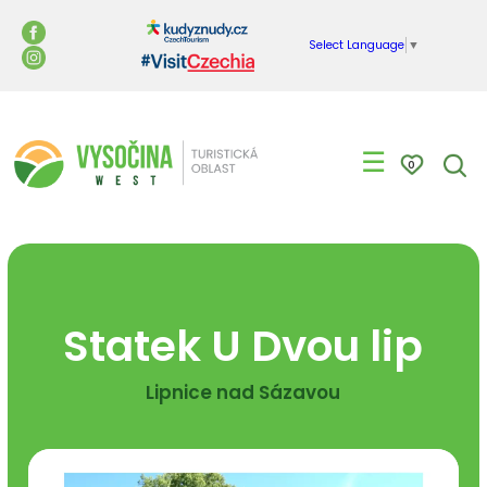
Select Language
▼
☰
0
Statek U Dvou lip
Lipnice nad Sázavou