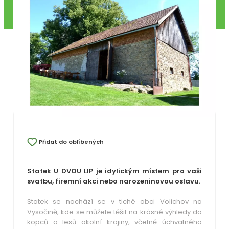
Přidat do oblíbených
Statek U DVOU LIP je idylickým místem pro vaši
svatbu, firemní akci nebo narozeninovou oslavu.
Statek se nachází se v tiché obci Volichov na
Vysočině, kde se můžete těšit na krásné výhledy do
kopců a lesů okolní krajiny, včetně úchvatného