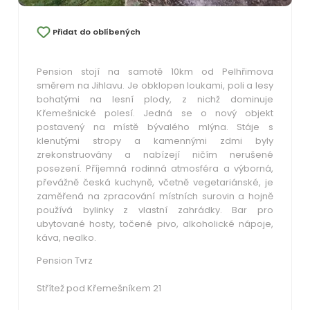
Přidat do oblíbených
Pension stojí na samotě 10km od Pelhřimova
směrem na Jihlavu. Je obklopen loukami, poli a lesy
bohatými na lesní plody, z nichž dominuje
Křemešnické polesí. Jedná se o nový objekt
postavený na místě bývalého mlýna. Stáje s
klenutými stropy a kamennými zdmi byly
zrekonstruovány a nabízejí ničím nerušené
posezení. Příjemná rodinná atmosféra a výborná,
převážně česká kuchyně, včetně vegetariánské, je
zaměřená na zpracování místních surovin a hojně
používá bylinky z vlastní zahrádky. Bar pro
ubytované hosty, točené pivo, alkoholické nápoje,
káva, nealko.
Pension Tvrz
Střítež pod Křemešníkem 21