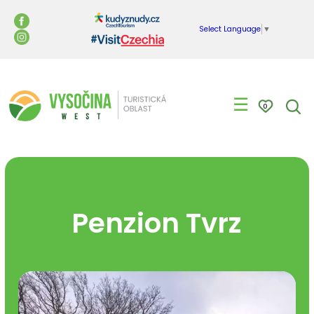
Select Language
▼
☰
0
Penzion Tvrz