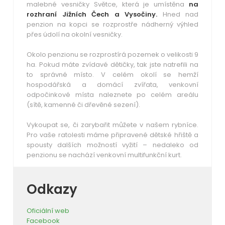
malebné vesničky Světce, která je umístěna
na
rozhraní Jižních Čech a Vysočiny.
Hned nad
penzion na kopci se rozprostře nádherný výhled
přes údolí na okolní vesničky.
Okolo penzionu se rozprostírá pozemek o velikosti 9
ha. Pokud máte zvídavé dětičky, tak jste natrefili na
to správné místo. V celém okolí se hemží
hospodářská a domácí zvířata, venkovní
odpočinkové místa naleznete po celém areálu
(sítě, kamenné či dřevěné sezení).
Vykoupat se, či zarybařit můžete v našem rybníce.
Pro vaše ratolesti máme připravené dětské hřiště a
spousty dalších možností vyžití – nedaleko od
penzionu se nachází venkovní multifunkční kurt.
Odkazy
Oficiální web
Facebook