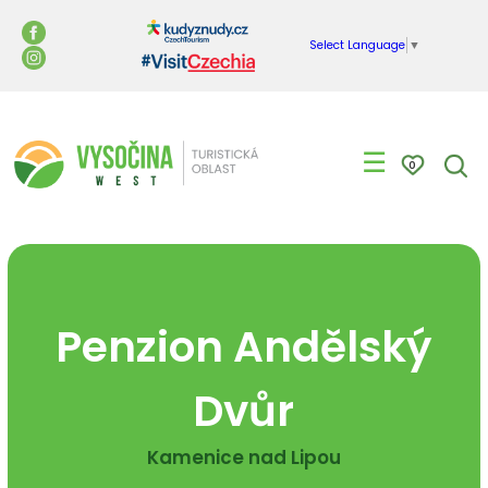
Select Language
▼
☰
0
Penzion Andělský
Dvůr
Kamenice nad Lipou