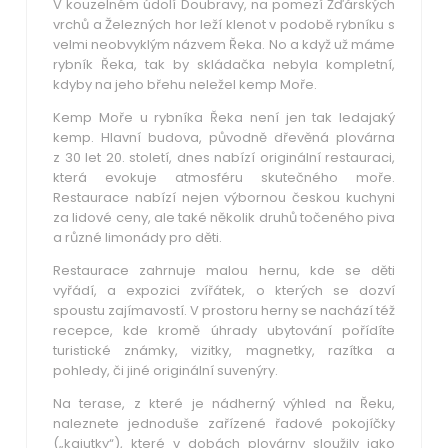
V kouzelném údolí Doubravy, na pomezí Žďárských
vrchů a Železných hor leží klenot v podobě rybníku s
velmi neobvyklým názvem Řeka. No a když už máme
rybník Řeka, tak by skládačka nebyla kompletní,
kdyby na jeho břehu neležel kemp Moře.
Kemp Moře u rybníka Řeka není jen tak ledajaký
kemp. Hlavní budova, původně dřevěná plovárna
z 30 let 20. století, dnes nabízí originální restauraci,
která evokuje atmosféru skutečného moře.
Restaurace nabízí nejen výbornou českou kuchyni
za lidové ceny, ale také několik druhů točeného piva
a různé limonády pro děti.
Restaurace zahrnuje malou hernu, kde se děti
vyřádí, a expozici zvířátek, o kterých se dozví
spoustu zajímavostí. V prostoru herny se nachází též
recepce, kde kromě úhrady ubytování pořídíte
turistické známky, vizitky, magnetky, razítka a
pohledy, či jiné originální suvenýry.
Na terase, z které je nádherný výhled na Řeku,
naleznete jednoduše zařízené řadové pokojíčky
(„kajutky“), které v dobách plovárny sloužily jako