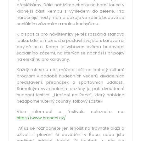
převlékárny. Dále nabízíme chatky na horní louce v
klidnější části kempu s výhledem do zeleně. Pro
náročnější hosty máme pokoje ve zděné budově se
sociálním zázemím a malou kuchyňkou.
K dispozici pro návštěvníky je též rozsáhlá stanová
louka, kde je možnost si postavit svůj stan, karavan či
obytné auto. Kemp je vybaven dvěma budovami
sociálního zázemí, na kterých se nachází i přípojky
na elektřinu pro karavany.
Každý rok se u nás můžete těšit na bohatý kulturní
program v podobě hudebních večerů, divadelních
představení, přednášek a sportovních událostí.
Samotným vyvrcholením sezóny je pak dvoudenní
hudební festival „Hrošení na Řece“, který nabídne
nezapomenutelný country-folkový zážitek.
Více informací o festivalu naleznete na:
https://www.hroseni.cz/
Ať už se rozhodnete jen lenošit na travnaté pláži a
užívat si plavání či dovádění v Řece, nebo jste
nadšení cyklisté, turisté, či houbaři, u nás se