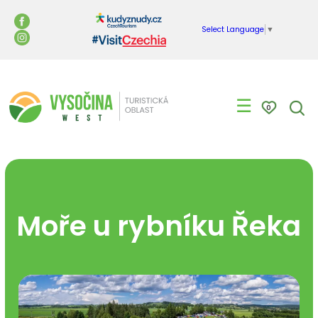
Select Language
▼
☰
0
Moře u rybníku Řeka