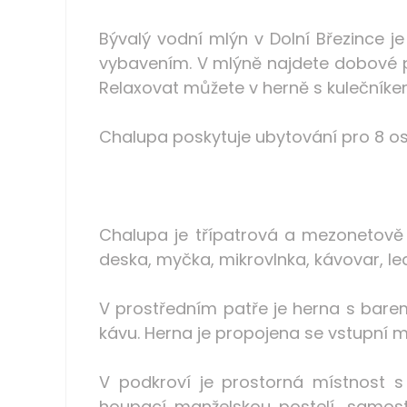
Bývalý vodní mlýn v Dolní Březince 
vybavením. V mlýně najdete dobové př
Relaxovat můžete v herně s kulečníke
Chalupa poskytuje ubytování pro 8 oso
Chalupa je třípatrová a mezonetově
deska, myčka, mikrovlnka, kávovar, l
V prostředním patře je herna s barem,
kávu. Herna je propojena se vstupní m
V podkroví je prostorná místnost s 
houpací manželskou postelí, samost