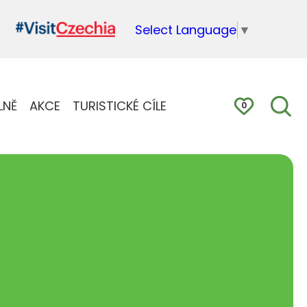
Select Language
▼
LNĚ
AKCE
TURISTICKÉ CÍLE
0