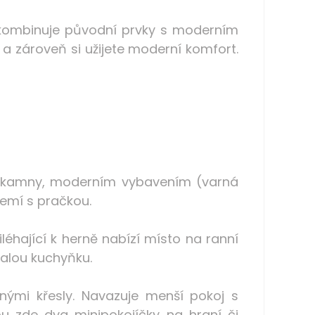
á kombinuje původní prvky s moderním
a zároveň si užijete moderní komfort.
mi kamny, moderním vybavením (varná
zemí s pračkou.
léhající k herně nabízí místo na ranní
malou kuchyňku.
lnými křesly. Navazuje menší pokoj s
u zde dva minipokojíčky na hraní či