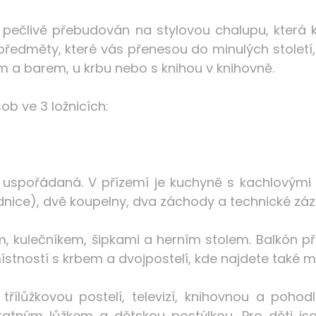
je pečlivě přebudován na stylovou chalupu, kter
edměty, které vás přenesou do minulých století, 
m a barem, u krbu nebo s knihou v knihovně.
b ve 3 ložnicích:
 uspořádaná. V přízemí je kuchyně s kachlový
ednice), dvě koupelny, dva záchody a technické zá
 kulečníkem, šipkami a herním stolem. Balkón při
ístností s krbem a dvojpostelí, kde najdete také 
třílůžkovou postelí, televizí, knihovnou a pohod
atným lůžkem a dětskou postýlkou. Pro děti jso