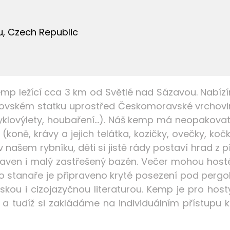
u, Czech Republic
mp ležící cca 3 km od Světlé nad Sázavou. Nabízí
kovském statku uprostřed Českomoravské vrchovin
 cyklovýlety, houbaření...). Náš kemp má neopakova
koně, krávy a jejich telátka, kozičky, ovečky, ko
našem rybníku, děti si jistě rády postaví hrad z pí
aven i malý zastřešený bazén. Večer mohou hosté
Pro stanaře je připraveno kryté posezení pod pergol
skou i cizojazyčnou literaturou. Kemp je pro ho
 a tudíž si zakládáme na individuálním přístupu 