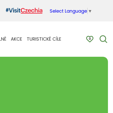
Select Language
▼
LNĚ
AKCE
TURISTICKÉ CÍLE
0