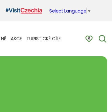
Select Language
▼
LNĚ
AKCE
TURISTICKÉ CÍLE
0