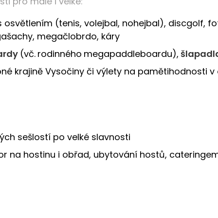
ti pro malé i velké:
s osvětlením (tenis, volejbal, nohejbal), discgolf, f
megašachy, megačlobrdo, káry
ardy
(vč.
rodinného
megapaddleboardu),
šlapadl
né krajině Vysočiny či výlety na pamětihodnosti v 
ch sešlostí po velké slavnosti
r na hostinu i obřad, ubytování hostů, catering