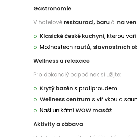
Gastronomie
V hotelové
restauraci, baru
či
na ven
Klasické české kuchyni
, kterou vař
Možnostech
rautů, slavnostních o
Wellness a relaxace
Pro dokonalý odpočinek si užijte:
Krytý bazén
s protiproudem
Wellness centrum
s vířivkou a sa
Naši unikátní
WOW masáž
Aktivity a zábava