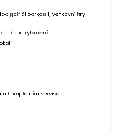
otbalgolf či parkgolf, venkovní hry –
a
či třeba
rybaření
okolí
em a kompletním servisem