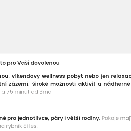
sto pro Vaši dovolenou
ou, víkendový wellness pobyt nebo jen relaxac
ní zázemí, široké možnosti aktivit a nádherné 
 a 75 minut od Brna.
 pro jednotlivce, páry i větší rodiny.
Pokoje mají 
 rybník či les.