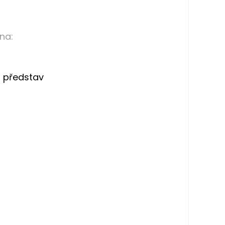
na:
h představ