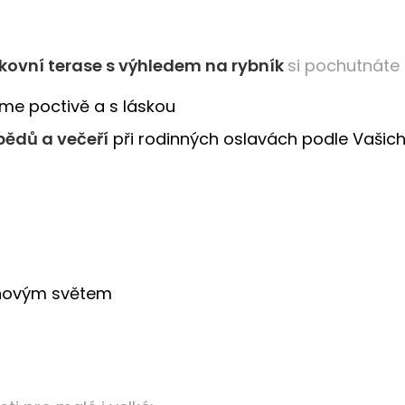
kovní terase s výhledem na rybník
si pochutnáte 
íme poctivě a s láskou
bědů a večeří
při rodinných oslavách podle Vašic
unovým světem