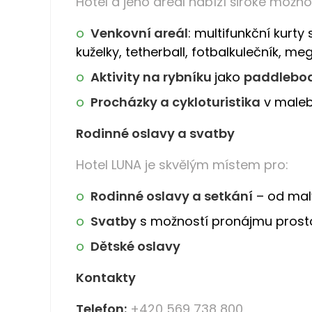
Hotel a jeho areál nabízí široké možnos
Venkovní areál
: multifunkční kurty 
kuželky, tetherball, fotbalkulečník, 
Aktivity na rybníku
jako
paddlebo
Procházky a cykloturistika
v maleb
Rodinné oslavy a svatby
Hotel LUNA je skvělým místem pro:
Rodinné oslavy a setkání
– od malý
Svatby
s možností pronájmu prosto
Dětské oslavy
Kontakty
Telefon:
+420 569 738 800