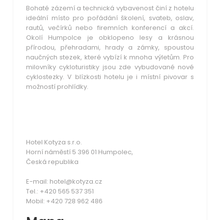
Bohaté zázemí a technická vybavenost činí z hotelu
ideální místo pro pořádání školení, svateb, oslav,
rautů, večírků nebo firemních konferencí a akcí.
Okolí Humpolce je obklopeno lesy a krásnou
přírodou, přehradami, hrady a zámky, spoustou
naučných stezek, které vybízí k mnoha výletům. Pro
milovníky cykloturistiky jsou zde vybudované nové
cyklostezky. V blízkosti hotelu je i místní pivovar s
možností prohlídky.
Hotel Kotyza s.r.o.
Horní náměstí 5 396 01 Humpolec,
Česká republika
E-mail: hotel@kotyza.cz
Tel.: +420 565 537 351
Mobil: +420 728 962 486