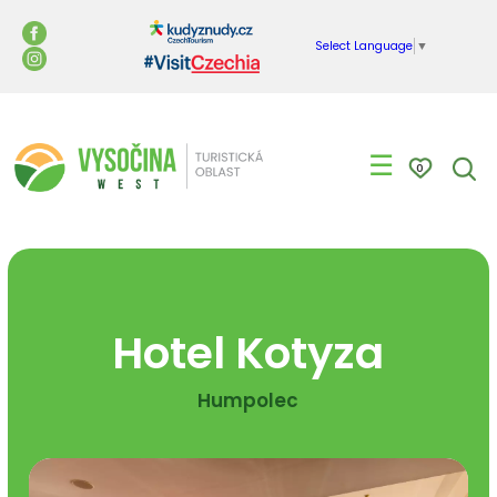
Select Language
▼
☰
0
Hotel Kotyza
Humpolec