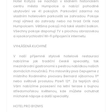
Hotel Kotyza se nachází v klidném historickém
centru města Humpolce a nabízí pohodlné
ubytování ve 41 pokojích. Parkování zdarma na
vlastním hotelovém parkovišti se zahradou. Pokoje
mají výhled do zahrady nebo na hrad Orlík nad
Humpolcem. Většina pokojů má také vlastní balkon.
Všechny pokoje disponují TV s plochou obrazovkou
a vysokorychlostní Wi-Fi připojení k internetu.
VYHLÁŠENÁ KUCHYNĚ
V naší příjemné stylové hotelové restauraci
nabízíme jak tradiční české speciality, tak
mezinárodní gastronomii s pestrou nabídkou našich
domácích moučníků. Pro milovníky piva čepujeme z
místního Rodinného pivovaru Bernard výbornou 11°
nebo světově proslulou Plzeň 12°. Za teplých dnů
Vám nabízíme posezení na letní terase s bujnou
středomořskou květenou, kde můžete ochutnat
míchané nápoje a další speciality.
HOTEL PRO BYZNYS