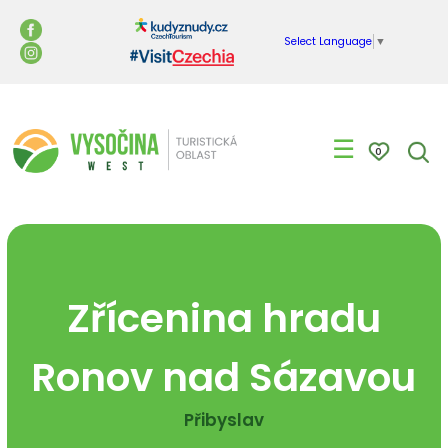
Select Language
▼
☰
0
Zřícenina hradu
Ronov nad Sázavou
Přibyslav