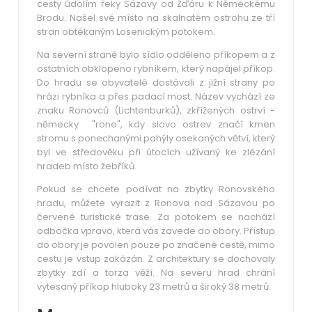
cesty údolím řeky Sázavy od Žďáru k Německému
Brodu. Našel své místo na skalnatém ostrohu ze tří
stran obtékaným Losenickým potokem.
Na severní straně bylo sídlo odděleno příkopem a z
ostatních obklopeno rybníkem, který napájel příkop.
Do hradu se obyvatelé dostávali z jižní strany po
hrázi rybníka a přes padací most. Název vychází ze
znaku Ronovců (Lichtenburků), zkřížených ostrví -
německy "rone", kdy slovo ostrev značí kmen
stromu s ponechanými pahýly osekaných větví, který
byl ve středověku při útocích užívaný ke zlézání
hradeb místo žebříků.
Pokud se chcete podívat na zbytky Ronovského
hradu, můžete vyrazit z Ronova nad Sázavou po
červené turistické trase. Za potokem se nachází
odbočka vpravo, která vás zavede do obory. Přístup
do obory je povolen pouze po značené cestě, mimo
cestu je vstup zakázán. Z architektury se dochovaly
zbytky zdí a torza věží. Na severu hrad chrání
vytesaný příkop hluboky 23 metrů a široký 38 metrů.