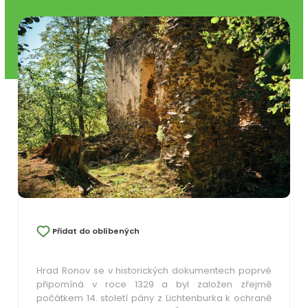
Přidat do oblíbených
Hrad Ronov se v historických dokumentech poprvé
připomíná v roce 1329 a byl založen zřejmě
počátkem 14. století pány z Lichtenburka k ochraně