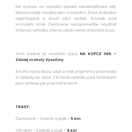
Na vrcholu se nachází bývalá zeměměřičská věž,
která později sloužila jako rozhledna. Dnes je stavba
nepřístupná a slouží jako vysílač. Kousek pod
vrcholem směr Černovice nezapomeňte navštívit
Krásnou vyhlídku, kterou zdobí verše Antonína Sovy.
Vrch Svidník je součástí výzvy
NA KOPCE 365
–
Zdolej vrcholy Vysočiny.
A koho výzvy štvou, užije si i tak příjemnou procházku
a výhledy do okolí. Z Krásné vyhlídky pod Svidníkem
jsou výhledy jak jinak než krásné.
TRASY:
Černovice – Svidník a zpět =
5 km
Obrataň – Svidník a zpět =
9 km