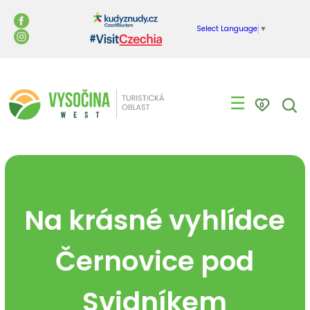
Select Language
▼
☰
0
Na krásné vyhlídce
Černovice pod
Svidníkem