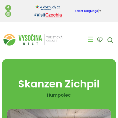
Select Language
▼
☰
0
Skanzen Zichpil
Humpolec