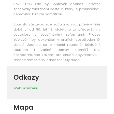
Roku 1785 zde byl vystavěn dodnes unikátně
zachovalý toleranční kostelík, který je prohlášenou
nemovitou kulturní památkou.
Souvislá zástavba zde začala vznikat právě v téže
době tj. od 80. let 18. století, a to především v
souvislosti s Josefínskými reformami. Proces
zastavění byl dokončen v prvních desetiletích 19.
století. Jednalo se o menší roubené, částečně
roubené i zděné domky (téměř) bez
hospodářského zázemí pro chudé obyvatelstvo –
drobné řemeslníky, námezdní síly apod.
Odkazy
Web skanzenu
Mapa