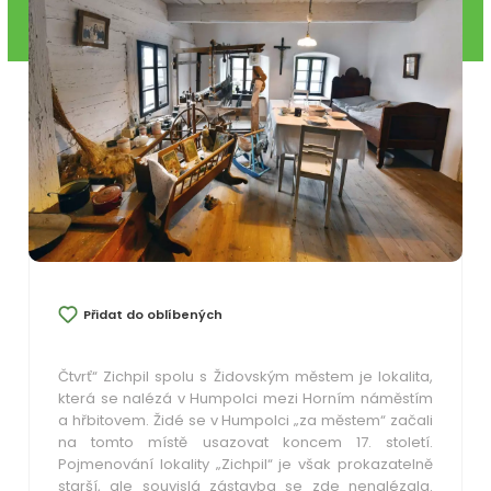
Přidat do oblíbených
Čtvrť“ Zichpil spolu s Židovským městem je lokalita,
která se nalézá v Humpolci mezi Horním náměstím
a hřbitovem. Židé se v Humpolci „za městem“ začali
na tomto místě usazovat koncem 17. století.
Pojmenování lokality „Zichpil“ je však prokazatelně
starší, ale souvislá zástavba se zde nenalézala.