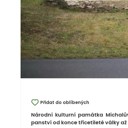
Přidat do oblíbených
Národní kulturní památka Michalův
panství od konce třicetileté války a