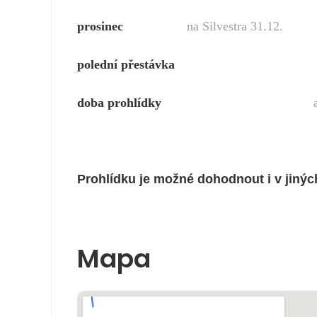
prosinec
na Silvestra 31.12.
polední přestávk
doba prohlídky
asi 45 m
Prohlídku je možné dohodnout i v jiný
Mapa