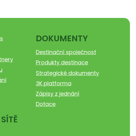
DOKUMENTY
s
Destinační společnost
tnery
Produkty destinace
u
Strategické dokumenty
ání
3K platforma
Zápisy z jednání
Dotace
 SÍTĚ