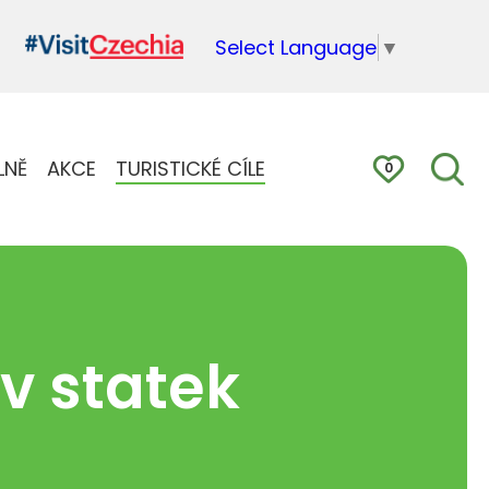
Select Language
▼
LNĚ
AKCE
TURISTICKÉ CÍLE
0
v statek