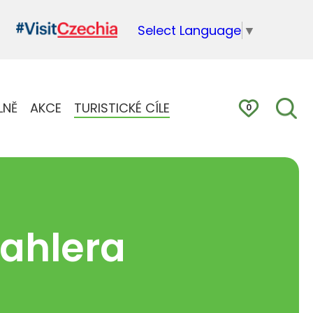
Select Language
▼
LNĚ
AKCE
TURISTICKÉ CÍLE
0
ahlera