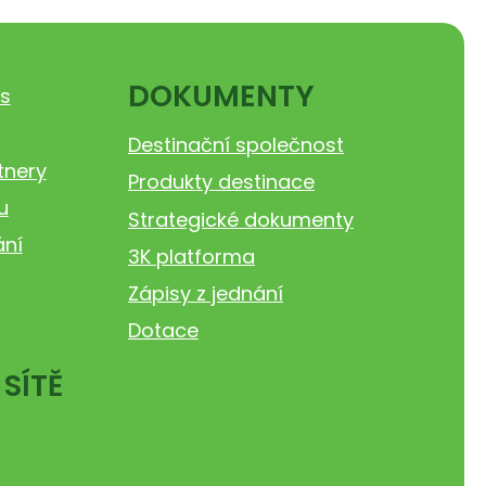
DOKUMENTY
s
Destinační společnost
tnery
Produkty destinace
u
Strategické dokumenty
ání
3K platforma
Zápisy z jednání
Dotace
 SÍTĚ