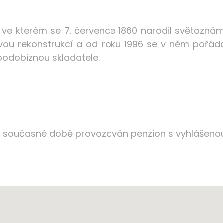
9, ve kterém se 7. července 1860 narodil světozná
vou rekonstrukcí a od roku 1996 se v něm pořáda
podobiznou skladatele.
 současné době provozován penzion s vyhlášenou