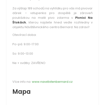
Za výšlap 189 schodů na vyhlídku pro vás má pivovar
dárek – vstupenka pro dospělé je zároveň
poukázkou na malé pivo zdarma v
Pivnici Na
Štokách
, kterou najdete hned vedle rozhledny v
objektu Návštěvnického centra Bernard. Na zdraví!
Otevírací doba:
Po-pá:
9:00-17:00
So:
9:00-13:00
Ne + svátky:
ZAVŘENO
Více info na:
www.navstivtenbernard.cz
Mapa