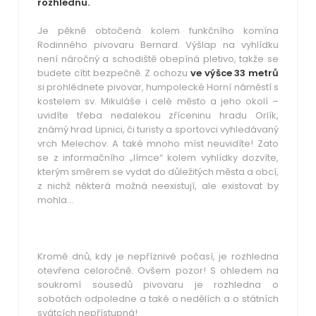
rozhlednu.
Je pěkně obtočená kolem funkčního komína
Rodinného pivovaru Bernard. Výšlap na vyhlídku
není náročný a schodiště obepíná pletivo, takže se
budete cítit bezpečně. Z ochozu
ve výšce 33 metrů
si prohlédnete pivovar, humpolecké Horní náměstí s
kostelem sv. Mikuláše i celé město a jeho okolí –
uvidíte třeba nedalekou zříceninu hradu Orlík,
známý hrad Lipnici, či turisty a sportovci vyhledávaný
vrch Melechov. A také mnoho míst neuvidíte! Zato
se z informačního „límce“ kolem vyhlídky dozvíte,
kterým směrem se vydat do důležitých města a obcí,
z nichž některá možná neexistují, ale existovat by
mohla…
Kromě dnů, kdy je nepříznivé počasí, je rozhledna
otevřena celoročně. Ovšem pozor! S ohledem na
soukromí sousedů pivovaru je rozhledna o
sobotách odpoledne a také o nedělích a o státních
svátcích nepřístupná!