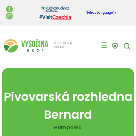
Select Language
▼
☰
0
Pivovarská rozhledna
Bernard
Humpolec