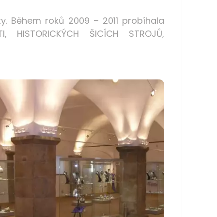
ty. Během roků 2009 – 2011 probíhala
LETI, HISTORICKÝCH ŠICÍCH STROJŮ,