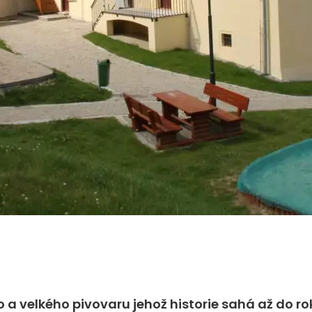
o a velkého pivovaru jehož historie sahá až do ro