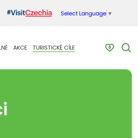
Select Language
▼
LNĚ
AKCE
TURISTICKÉ CÍLE
0
i