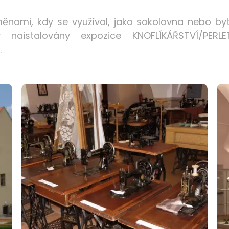
změnami, kdy se využíval, jako sokolovna nebo by
y naistalovány expozice
KNOFLÍKÁŘSTVÍ/PER
.