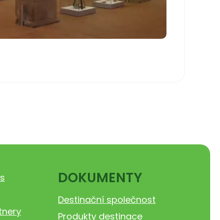
DOKUMENTY
s
Destinační společnost
tnery
Produkty destinace