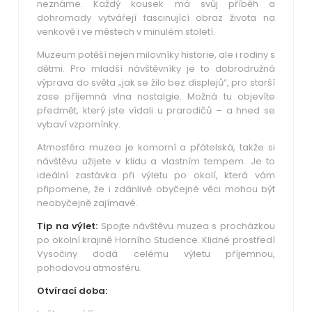
neznáme. Každý kousek má svůj příběh a
dohromady vytvářejí fascinující obraz života na
venkově i ve městech v minulém století.
Muzeum potěší nejen milovníky historie, ale i rodiny s
dětmi. Pro mladší návštěvníky je to dobrodružná
výprava do světa „jak se žilo bez displejů“, pro starší
zase příjemná vlna nostalgie. Možná tu objevíte
předmět, který jste vídali u prarodičů – a hned se
vybaví vzpomínky.
Atmosféra muzea je komorní a přátelská, takže si
návštěvu užijete v klidu a vlastním tempem. Je to
ideální zastávka při výletu po okolí, která vám
připomene, že i zdánlivě obyčejné věci mohou být
neobyčejně zajímavé.
Tip na výlet:
Spojte návštěvu muzea s procházkou
po okolní krajině Horního Studence. Klidné prostředí
Vysočiny dodá celému výletu příjemnou,
pohodovou atmosféru.
Otvírací doba: