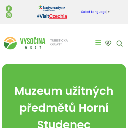
Select Language
▼
☰
0
Muzeum užitných
předmětů Horní
Studenec