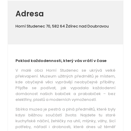
Adresa
Horní Studenec 70, 582 64 Ždírec nad Doubravou
Poklad každodennosti, který vás vrátí v čase
V malé obci Horní Studenec se ukrývá velké
překvapení. Muzeum užitných předmětů je místem,
kde obyčejné věci vyprávějí neobyčejné příběhy.
Přijďte se podívat, jak vypadala každodenní
domácnost našich babiček a prababiček – bez
elektřiny, plastů a moderních vymožeností.
Sbírka muzea je pestrá a plná předmětů, které byly
kdysi běžnou součástí života. Najdete tu staré
kuchyňské náčiní, žehličky na uhlí, mlýnky, váhy, šicí
potřeby, nářadí i drobnosti, které dnes už téměř