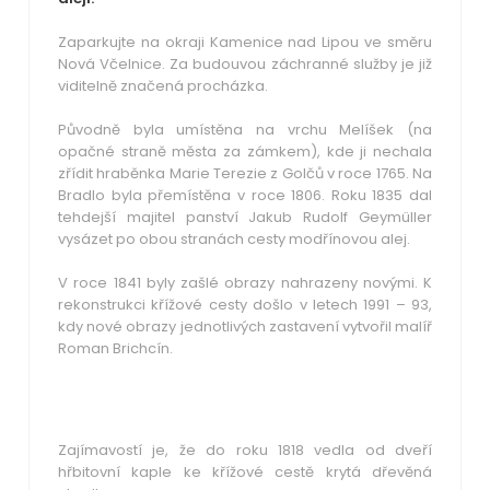
Zaparkujte na okraji Kamenice nad Lipou ve směru
Nová Včelnice. Za budouvou záchranné služby je již
viditelně značená procházka.
Původně byla umístěna na vrchu Melíšek (na
opačné straně města za zámkem), kde ji nechala
zřídit hraběnka Marie Terezie z Golčů v roce 1765. Na
Bradlo byla přemístěna v roce 1806. Roku 1835 dal
tehdejší majitel panství Jakub Rudolf Geymüller
vysázet po obou stranách cesty modřínovou alej.
V roce 1841 byly zašlé obrazy nahrazeny novými. K
rekonstrukci křížové cesty došlo v letech 1991 – 93,
kdy nové obrazy jednotlivých zastavení vytvořil malíř
Roman Brichcín.
Zajímavostí je, že do roku 1818 vedla od dveří
hřbitovní kaple ke křížové cestě krytá dřevěná