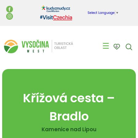
Select Language
▼
☰
0
Křížová cesta –
Bradlo
Kamenice nad Lipou