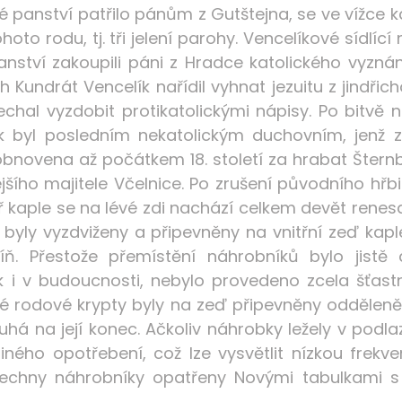
é panství patřilo pánům z Gutštejna, se ve vížce 
oto rodu, tj. tři jelení parohy. Vencelíkové sídlící
 panství zakoupili páni z Hradce katolického vyz
ch Kundrát Vencelík nařídil vyhnat jezuitu z jindřic
echal vyzdobit protikatolickými nápisy. Po bitvě 
k byl posledním nekatolickým duchovním, jenž z
bnovena až počátkem 18. století za hrabat Šternber
šího majitele Včelnice. Po zrušení původního hřbi
itř kaple se na lévé zdi nachází celkem devět re
3 byly vyzdviženy a připevněny na vnitřní zeď ka
. Přestože přemístění náhrobníků bylo jistě d
 v budoucnosti, nebylo provedeno zcela šťast
é rodové krypty byly na zeď připevněny odděleně.
á na její konec. Ačkoliv náhrobky ležely v podlaz
iného opotřebení, což lze vysvětlit nízkou frek
všechny náhrobníky opatřeny Novými tabulkami s