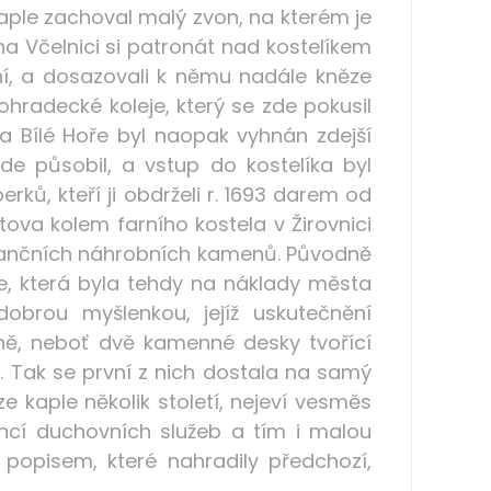
kaple zachoval malý zvon, na kterém je
 na Včelnici si patronát nad kostelíkem
nání, a dosazovali k němu nadále kněze
hohradecké koleje, který se zde pokusil
na Bílé Hoře byl naopak vyhnán zdejší
de působil, a vstup do kostelíka byl
ků, kteří ji obdrželi r. 1693 darem od
tova kolem farního kostela v Žirovnici
nesančních náhrobních kamenů. Původně
ple, která byla tehdy na náklady města
obrou myšlenkou, jejíž uskutečnění
ně, neboť dvě kamenné desky tvořící
 Tak se první z nich dostala na samý
e kaple několik století, nejeví vesměs
vencí duchovních služeb a tím i malou
 popisem, které nahradily předchozí,