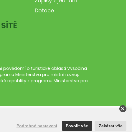
Zápisy z jednání
Dotace
 SÍTĚ
 povědomí o turistické oblasti Vysočina
gramu Ministerstva pro místní rozvoj.
ké republiky z programu Ministerstva pro
Podrobné nastavení
Povolit vše
Zakázat vše