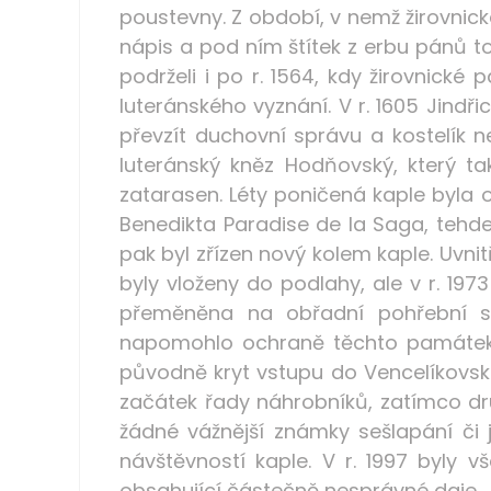
poustevny. Z období, v nemž žirovnick
nápis a pod ním štítek z erbu pánů toh
podrželi i po r. 1564, kdy žirovnické
luteránského vyznání. V r. 1605 Jindři
převzít duchovní správu a kostelík n
luteránský kněz Hodňovský, který ta
zatarasen. Léty poničená kaple byla o
Benedikta Paradise de la Saga, tehdej
pak byl zřízen nový kolem kaple. Uvn
byly vloženy do podlahy, ale v r. 197
přeměněna na obřadní pohřební síň
napomohlo ochraně těchto památek i
původně kryt vstupu do Vencelíkovsk
začátek řady náhrobníků, zatímco druh
žádné vážnější známky sešlapání či j
návštěvností kaple. V r. 1997 byly 
obsahující částečně nesprávné daje.