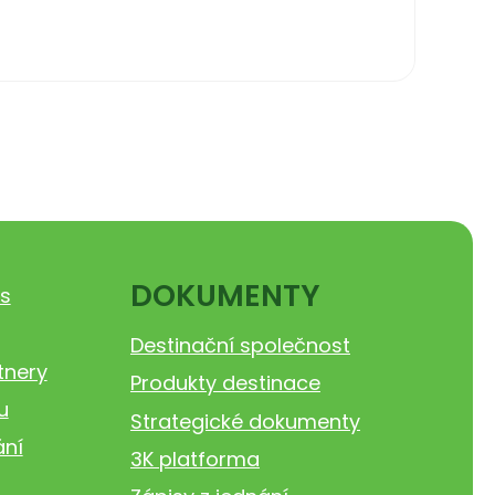
DOKUMENTY
s
Destinační společnost
tnery
Produkty destinace
u
Strategické dokumenty
ání
3K platforma