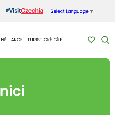
Select Language
▼
LNĚ
AKCE
TURISTICKÉ CÍLE
vnici