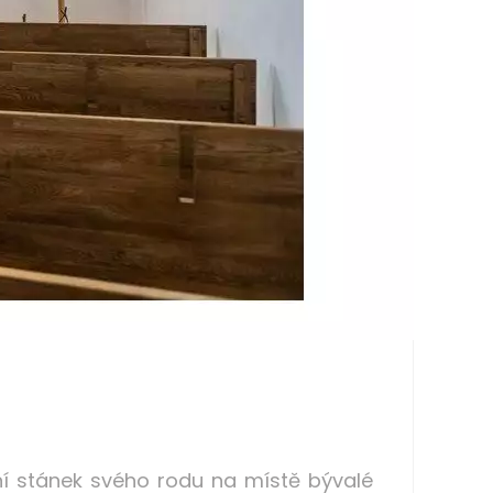
bní stánek svého rodu na místě bývalé