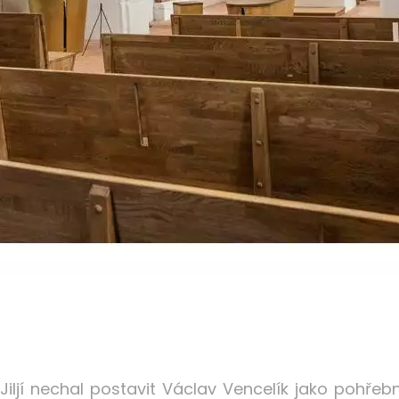
Jiljí nechal postavit Václav Vencelík jako pohře