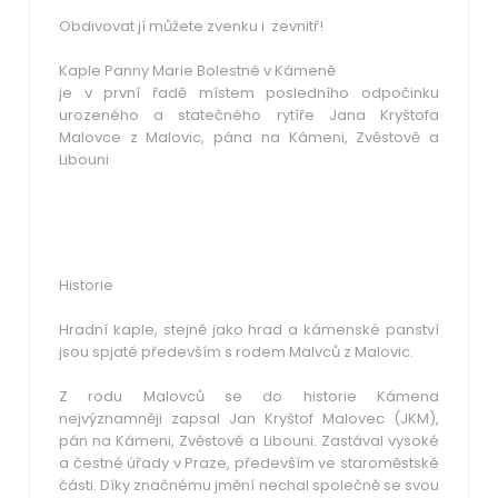
Obdivovat jí můžete zvenku i zevnitř!
Kaple Panny Marie Bolestné v Kámeně
je v první řadě místem posledního odpočinku
urozeného a statečného rytíře Jana Kryštofa
Malovce z Malovic, pána na Kámeni, Zvěstově a
Libouni
Historie
Hradní kaple, stejně jako hrad a kámenské panství
jsou spjaté především s rodem Malvců z Malovic.
Z rodu Malovců se do historie Kámena
nejvýznamněji zapsal Jan Kryštof Malovec (JKM),
pán na Kámeni, Zvěstově a Libouni. Zastával vysoké
a čestné úřady v Praze, především ve staroměstské
části. Díky značnému jmění nechal společně se svou