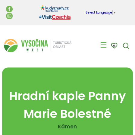
Select Language
▼
☰
0
Hradní kaple Panny
Marie Bolestné
Kámen