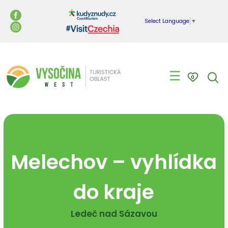
Select Language
▼
☰
0
Melechov – vyhlídka
do kraje
Ledeč nad Sázavou