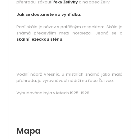
přehradu, zákoutí
řeky Želivky
a na obec Želiv.
Jak se dostanete na vyhlídku:
Paní skála je název s patřičným respektem. Skála je
známá především mezi horolezci. Jedná se o
skalní lezeckou stěnu
.
Vodní nádrž Vřesník, u místních známá jako malá
přehrada, je vyrovnávací nádrží na řece Želivce.
Vybudována byla v letech 1925-1928.
Mapa