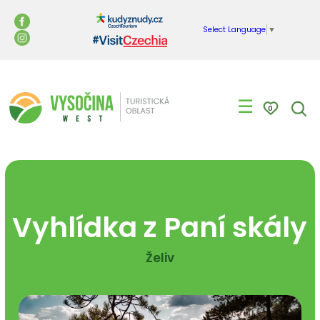
Select Language
▼
☰
0
Vyhlídka z Paní skály
Želiv