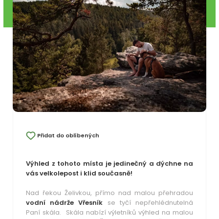
Přidat do oblíbených
Výhled z tohoto místa je jedinečný a dýchne na
vás velkolepost i klid současně!
Nad řekou Želivkou, přímo nad malou přehradou
vodní nádrže Vřesník
se tyčí nepřehlédnutelná
Paní skála. Skála nabízí výletníků výhled na malou