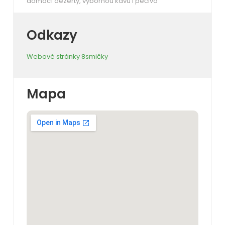
domácí dezerty, výbornou kávu i pečivo
Odkazy
Webové stránky 8smičky
Mapa