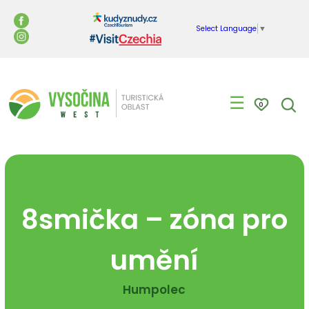
Select Language
▼
☰
0
8smička – zóna pro
umění
Humpolec