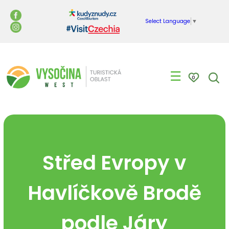
Select Language
▼
☰
0
Střed Evropy v
Havlíčkově Brodě
podle Járy