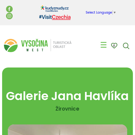
Select Language
▼
☰
0
Galerie Jana Havlíka
Žirovnice