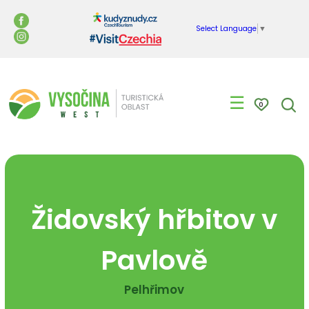
Select Language
▼
☰
0
Židovský hřbitov v
Pavlově
Pelhřimov