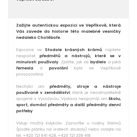
Zažijte autentickou expozici ve Vepříkově, která
Vás zavede do historie této malebné vesničky
nedaleko Chotěboře.
Expozice ve
Stodole krásných krámů
najdete
nespočet
předmětů a nástrojů, které se v
minulosti používaly
. Zjistíte, jak se
bydlelo
a jaká
řemesla
a
povolání
byla ve Vepříkově
provozována.
Nechybí ani
předměty, stroje a nástroje
používané v zemědělství
, které je neodmyslitelně
spojené s Vysočinou. Výstava neopomíjí ani
školu,
sport, domácí předměty a další předměty denní
potřeby
.
Vstup možný kdykoliv. Zazvoňte u rodiny Stehnů
(podle plánku na vratech stodoly) nebo volejte na
tel. +420 721 641 428, +420 721 339 418.