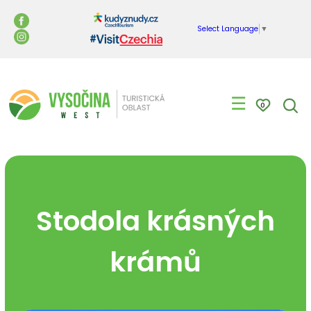
Select Language
▼
☰
0
Stodola krásných
krámů