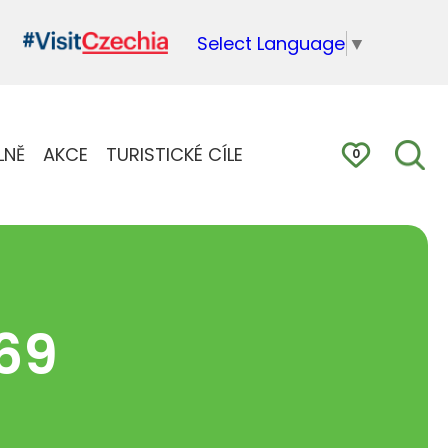
Select Language
▼
LNĚ
AKCE
TURISTICKÉ CÍLE
0
69