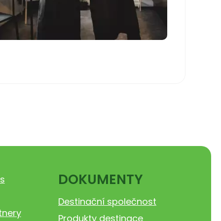
DOKUMENTY
s
Destinační společnost
tnery
Produkty destinace