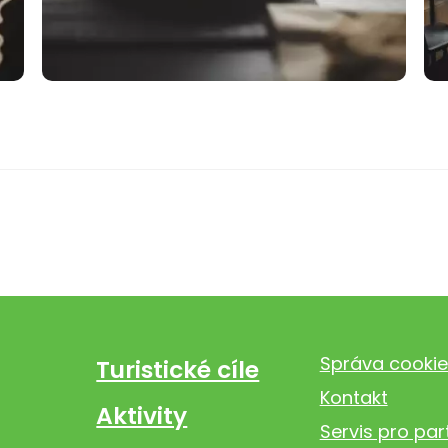
Správa cookie
Turistické cíle
Kontakt
Aktivity
Servis pro par