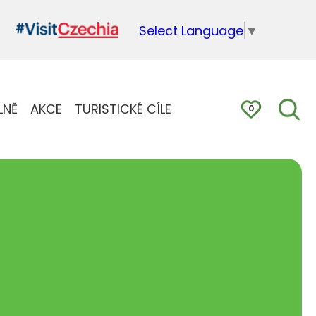
Select Language
▼
LNĚ
AKCE
TURISTICKÉ CÍLE
0