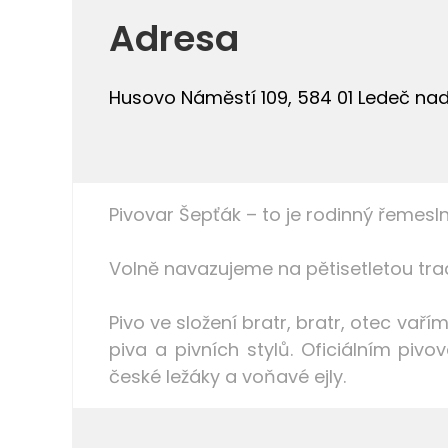
Adresa
Husovo Náměstí 109, 584 01 Ledeč na
Pivovar Šepťák – to je rodinný řemesl
Volně navazujeme na pětisetletou tra
Pivo ve složení bratr, bratr, otec vař
piva a pivních stylů. Oficiálním pivo
české ležáky a voňavé ejly.