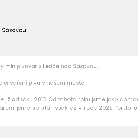
d Sázavou
ný minipivovar z Ledče nad Sázavou.
dici vaření piva v našem městě.
íme již od roku 2013. Od tohoto roku jsme jako domo
varem jsme se stali však až v roce 2021. Portfoli