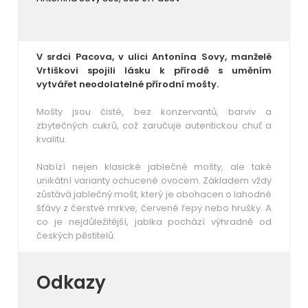
V srdci Pacova, v ulici Antonína Sovy, manželé
Vrtiškovi spojili lásku k přírodě s uměním
vytvářet neodolatelné přírodní mošty.
Mošty jsou čisté, bez konzervantů, barviv a
zbytečných cukrů, což zaručuje autentickou chuť a
kvalitu.
Nabízí nejen klasické jablečné mošty, ale také
unikátní varianty ochucené ovocem. Základem vždy
zůstává jablečný mošt, který je obohacen o lahodné
šťávy z čerstvé mrkve, červené řepy nebo hrušky. A
co je nejdůležitější, jablka pochází výhradně od
českých pěstitelů.
Odkazy