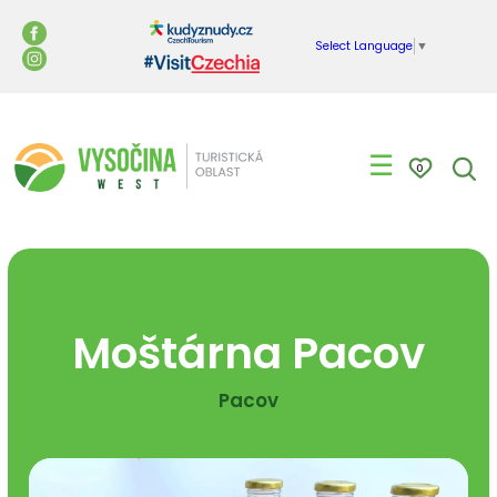
Select Language
▼
☰
0
Moštárna Pacov
Pacov