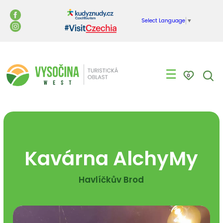
Select Language
▼
☰
0
Kavárna AlchyMy
Havlíčkův Brod