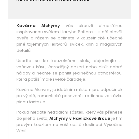
Kavárna Alchymy
vás okouzlí atmosférou
inspirovanou světem Harryho Pottera – stačí otevřít
dveře a rázem se ocitnete v kouzelnické učebně
plné tajemných lektvarů, svíček, knih a magických
detailů.
Usaďte se ke kouzelnému stolu, objednejte si
voňavou kávu, čarodějný dezert nebo elixír dobré
nálady a nechte se pohltit jedinečnou atmosférou,
která potěší malé i velké čaroděje.
Kavárna Alchymy je ideálním místem pro odpočinek
po výletě, romantické posezení i rodinnou zastávku
plnou fantazie.
Pokud hledáte netradiční zážitek, který vás přenese
do jiného světa,
Alchymy v Havlíčkově Brodě
je tím
pravým kouzlem na vaší cestě destinací Vysočina
West.