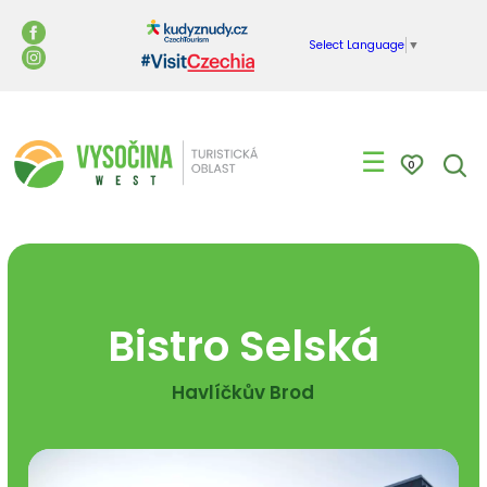
Select Language
▼
☰
0
Bistro Selská
Havlíčkův Brod